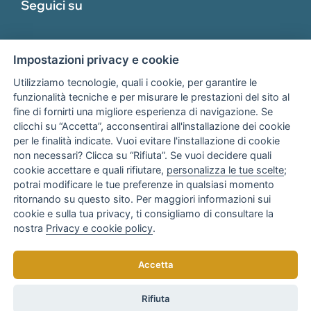
Seguici su
•
Abruzzo
•
Basilicata
•
Campania
Impostazioni privacy e cookie
•
Friuli-Venezia Giulia
•
Lazio
Utilizziamo tecnologie, quali i cookie, per garantire le
•
Liguria
funzionalità tecniche e per misurare le prestazioni del sito al
fine di fornirti una migliore esperienza di navigazione. Se
•
Marche
Associato
clicchi su “Accetta”, acconsentirai all'installazione dei cookie
•
Molise
per le finalità indicate. Vuoi evitare l'installazione di cookie
•
Piemonte
non necessari? Clicca su “Rifiuta”. Se vuoi decidere quali
•
Puglia
cookie accettare e quali rifiutare,
personalizza le tue scelte
;
•
Sardegna
potrai modificare le tue preferenze in qualsiasi momento
•
Sicilia
ritornando su questo sito. Per maggiori informazioni sui
cookie e sulla tua privacy, ti consigliamo di consultare la
•
Toscana
nostra
Privacy e cookie policy
.
•
Umbria
•
Veneto
Copyright © 2025
AR Consulenza Bari
di Anna Rotondo
Accetta
Tutti i diritti riservati. Realizzato da
elaboranext.com
Relativamente alle grandi imprese, sono
Rifiuta
ammissibili solo programmi che vengono realizzati