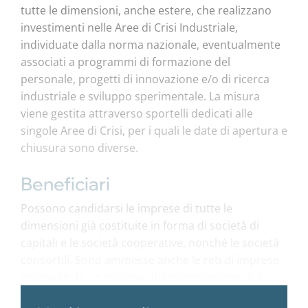
tutte le dimensioni, anche estere, che realizzano
investimenti nelle Aree di Crisi Industriale,
individuate dalla norma nazionale, eventualmente
associati a programmi di formazione del
personale, progetti di innovazione e/o di ricerca
industriale e sviluppo sperimentale. La misura
viene gestita attraverso sportelli dedicati alle
singole Aree di Crisi, per i quali le date di apertura e
chiusura sono diverse.
Beneficiari
Possono candidarsi le imprese di tutte le
dimensioni già costituite in forma di società di
capitali e le società cooperative, nonché le società
consortili. Sono ammesse anche le reti di imprese,
costituite da un minimo di 3 e un massimo di 6
imprese, mediante il ricorso allo strumento del