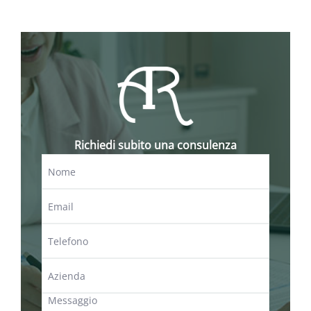
contributo alla spesa, e del finanziamento
agevolato come segue:
• per gli investimenti produttivi, fino al 60% per le
imprese insistenti nelle Regioni del Sud, fatte salve
le aliquote applicabili alle aree di Taranto e del
Sulcis Iglesiente, alle quali può essere attribuita
una agevolazione massima del 70%
• per gli investimenti produttivi, fino al 45% per le
Richiedi subito una consulenza
imprese insistenti nelle altre aree definite dalla
Carta degli aiuti di Stato a finalità regionale
• per i programmi di investimento produttivo in
aree del territorio nazionale diverse da quelle
precedenti, fino al 20%
• per servizi di consulenza fino al 50%
• per gli investimenti per la tutela ambientale fino al
45%
• per i progetti per l’innovazione di processo e
l’innovazione dell’organizzazione, l’aiuto non