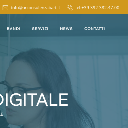
info@arconsulenzabari.it
tel:+39 392 382.47.00
BANDI
SERVIZI
NEWS
CONTATTI
IGITALE
LE