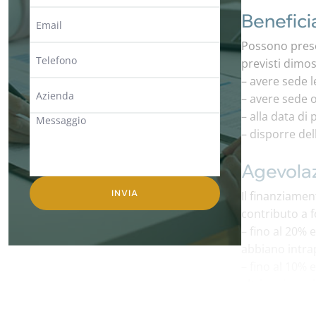
Benefici
Possono presen
previsti dimos
– avere sede le
– avere sede o
– alla data d
– disporre del
Agevolaz
Il finanziame
contributo a 
– fino al 20%
abbiano intra
– fino al 10% 
altri casi prev