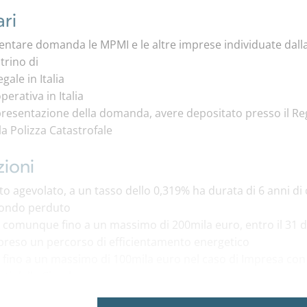
ari
tare domanda le MPMI e le altre imprese individuate dalla Cir
trino di
gale in Italia
perativa in Italia
i presentazione della domanda, avere depositato presso il Re
la Polizza Catastrofale
ioni
nto agevolato, a un tasso dello 0,319% ha durata di 6 anni 
fondo perduto
 e comunque fino a un massimo di 200mila euro, entro il 31 
preso un percorso di efficientamento energetico
e fino a un massimo di 100mila euro nel caso di Impresa con in
isti dalla Circolare