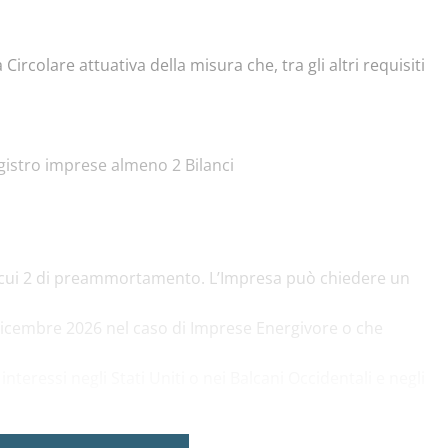
colare attuativa della misura che, tra gli altri requisiti
gistro imprese almeno 2 Bilanci
di cui 2 di preammortamento. L’Impresa può chiedere un
dicembre 2026 nel caso di Imprese Energivore o che
teressi negli Stati Uniti o nei Balcani Occidentali e negli