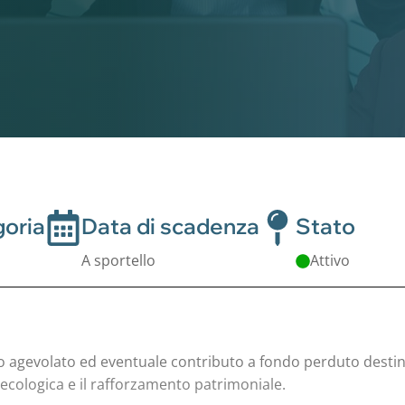
oria
Data di scadenza
Stato
A sportello
Attivo
agevolato ed eventuale contributo a fondo perduto destinato
 ecologica e il rafforzamento patrimoniale.