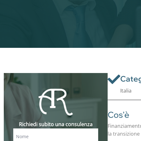
Categ
Italia
Cos'è
Richiedi subito una consulenza
Finanziamento 
la transizione