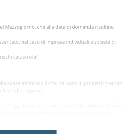
 Mezzogiorno, che alla data di domanda risultino
entato, nel caso di imprese individuali e società di
rischi catastrofali
le spese ammissibili che, nel caso di progetti integrati
er le medie imprese.
nteggi in basi ai criteri previsti dal bando; a tal fine è
no un punteggio non attribuibile ad attività non