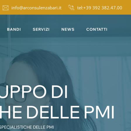
info@arconsulenzabari.it
tel:+39 392 382.47.00
BANDI
SERVIZI
NEWS
CONTATTI
UPPO DI
HE DELLE PMI
PECIALISTICHE DELLE PMI