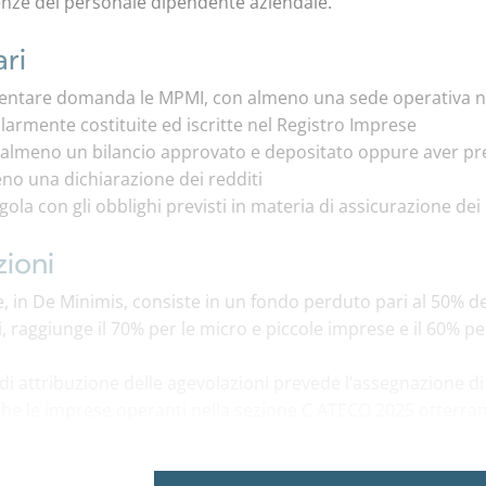
nze del personale dipendente aziendale.
ari
ntare domanda le MPMI, con almeno una sede operativa nel
larmente costituite ed iscritte nel Registro Imprese
 almeno un bilancio approvato e depositato oppure aver pres
no una dichiarazione dei redditi
gola con gli obblighi previsti in materia di assicurazione dei 
ioni
, in De Minimis, consiste in un fondo perduto pari al 50% del
, raggiunge il 70% per le micro e piccole imprese e il 60% p
i attribuzione delle agevolazioni prevede l’assegnazione di pu
che le imprese operanti nella sezione C ATECO 2025 otterran
e.