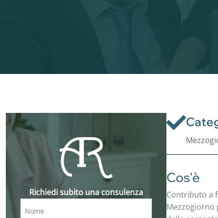
Categ
Mezzogi
Cos'è
Richiedi subito una consulenza
Contributo a 
Mezzogiorno pe