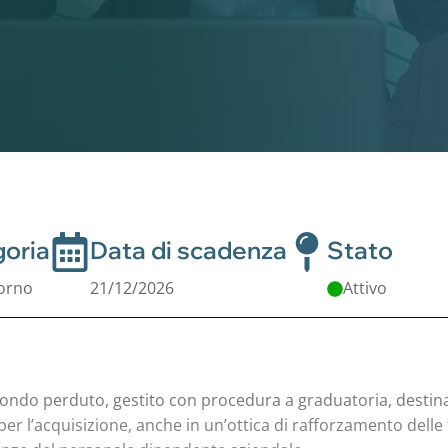
oria
Data di scadenza
Stato
orno
21/12/2026
Attivo
fondo perduto, gestito con procedura a graduatoria, destina
r l’acquisizione, anche in un’ottica di rafforzamento delle fil