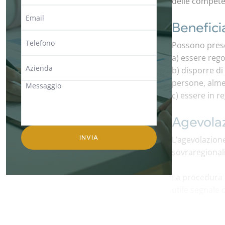
delle compete
Benefici
Possono prese
a) essere rego
b) disporre di
persone, alme
c) essere in re
Agevolaz
L’agevolazione
sovraregionali
La procedura d
utile segnale 
manifatturier