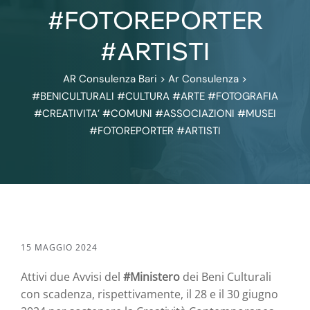
#FOTOREPORTER
#ARTISTI
AR Consulenza Bari
>
Ar Consulenza
>
#BENICULTURALI #CULTURA #ARTE #FOTOGRAFIA
#CREATIVITA’ #COMUNI #ASSOCIAZIONI #MUSEI
#FOTOREPORTER #ARTISTI
15 MAGGIO 2024
Attivi due Avvisi del
#Ministero
dei Beni Culturali
con scadenza, rispettivamente, il 28 e il 30 giugno