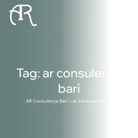
Skip
to
content
Tag: ar consulenza
bari
AR Consulenza Bari
>
ar consulenza bari