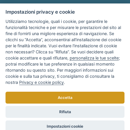
Impostazioni privacy e cookie
Utilizziamo tecnologie, quali i cookie, per garantire le
funzionalità tecniche e per misurare le prestazioni del sito al
fine di fornirti una migliore esperienza di navigazione. Se
Associato
clicchi su “Accetta”, acconsentirai all'installazione dei cookie
per le finalità indicate. Vuoi evitare l'installazione di cookie
non necessari? Clicca su “Rifiuta”. Se vuoi decidere quali
cookie accettare e quali rifiutare,
personalizza le tue scelte
;
potrai modificare le tue preferenze in qualsiasi momento
ritornando su questo sito. Per maggiori informazioni sui
cookie e sulla tua privacy, ti consigliamo di consultare la
nostra
Privacy e cookie policy
.
Copyright © 2025
AR Consulenza Bari
di Anna Rotondo
Accetta
Tutti i diritti riservati. Realizzato da
elaboranext.com
Rifiuta
Privacy Policy
Contributi e finanziamenti
Impostazioni cookie