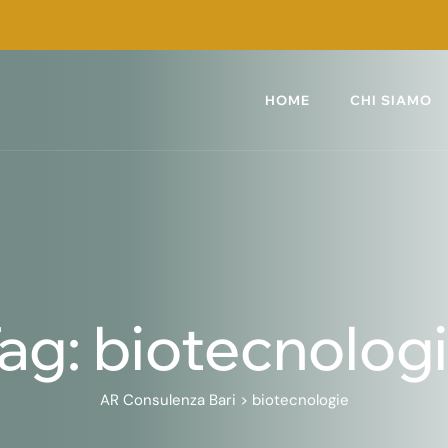
HOME
CHI SIAMO
ag: biotecnolog
AR Consulenza Bari
>
biotecnologie