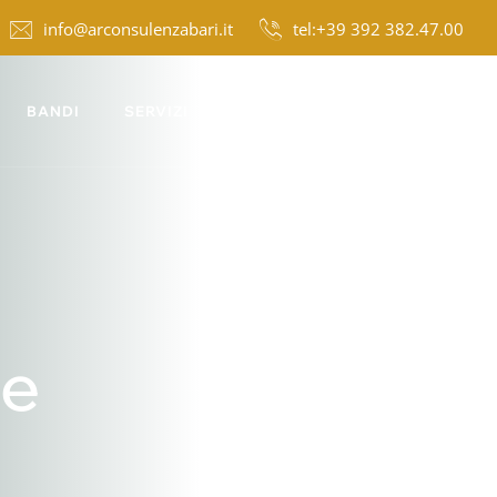
info@arconsulenzabari.it
tel:+39 392 382.47.00
BANDI
SERVIZI
NEWS
CONTATTI
ie