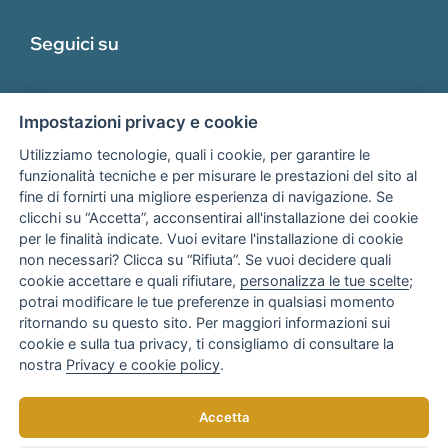
Seguici su
Impostazioni privacy e cookie
Utilizziamo tecnologie, quali i cookie, per garantire le
funzionalità tecniche e per misurare le prestazioni del sito al
fine di fornirti una migliore esperienza di navigazione. Se
Associato
clicchi su “Accetta”, acconsentirai all'installazione dei cookie
per le finalità indicate. Vuoi evitare l'installazione di cookie
non necessari? Clicca su “Rifiuta”. Se vuoi decidere quali
cookie accettare e quali rifiutare,
personalizza le tue scelte
;
potrai modificare le tue preferenze in qualsiasi momento
ritornando su questo sito. Per maggiori informazioni sui
cookie e sulla tua privacy, ti consigliamo di consultare la
nostra
Privacy e cookie policy
.
Copyright © 2025
AR Consulenza Bari
di Anna Rotondo
Accetta
Tutti i diritti riservati. Realizzato da
elaboranext.com