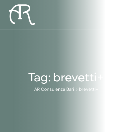
Skip
to
content
Tag: brevetti+
AR Consulenza Bari
>
brevetti+