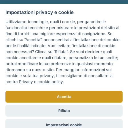
Impostazioni privacy e cookie
Utilizziamo tecnologie, quali i cookie, per garantire le
funzionalità tecniche e per misurare le prestazioni del sito al
fine di fornirti una migliore esperienza di navigazione. Se
Associato
clicchi su “Accetta”, acconsentirai all'installazione dei cookie
per le finalità indicate. Vuoi evitare l'installazione di cookie
non necessari? Clicca su “Rifiuta”. Se vuoi decidere quali
cookie accettare e quali rifiutare,
personalizza le tue scelte
;
potrai modificare le tue preferenze in qualsiasi momento
ritornando su questo sito. Per maggiori informazioni sui
cookie e sulla tua privacy, ti consigliamo di consultare la
nostra
Privacy e cookie policy
.
Copyright © 2025
AR Consulenza Bari
di Anna Rotondo
Accetta
Tutti i diritti riservati. Realizzato da
elaboranext.com
Rifiuta
Privacy Policy
Contributi e finanziamenti
Impostazioni cookie