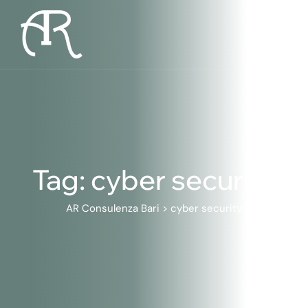
Skip
to
content
Tag: cyber security
AR Consulenza Bari
>
cyber security