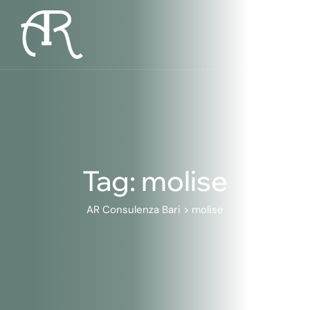
Skip
to
content
Tag: molise
AR Consulenza Bari
>
molise