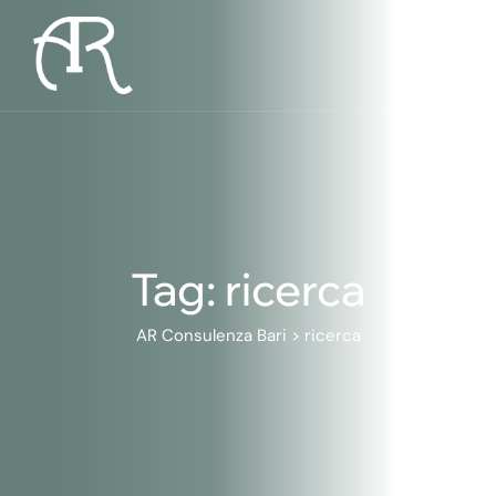
Skip
to
content
Tag: ricerca
AR Consulenza Bari
>
ricerca