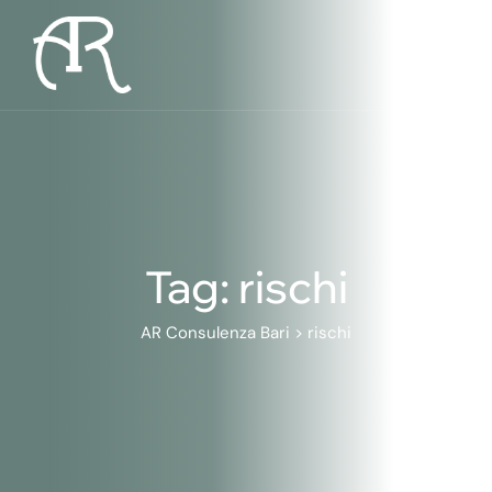
Skip
to
content
Tag: rischi
AR Consulenza Bari
>
rischi