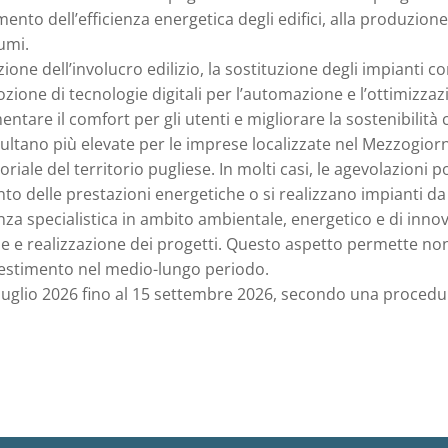
ento dell’efficienza energetica degli edifici, alla produzione 
umi.
ione dell’involucro edilizio, la sostituzione degli impianti con
ozione di tecnologie digitali per l’automazione e l’ottimizza
entare il comfort per gli utenti e migliorare la sostenibilità
risultano più elevate per le imprese localizzate nel Mezzogio
riale del territorio pugliese. In molti casi, le agevolazion
o delle prestazioni energetiche o si realizzano impianti da f
enza specialistica in ambito ambientale, energetico e di inno
ne e realizzazione dei progetti. Questo aspetto permette no
’investimento nel medio-lungo periodo.
luglio 2026 fino al 15 settembre 2026, secondo una proced