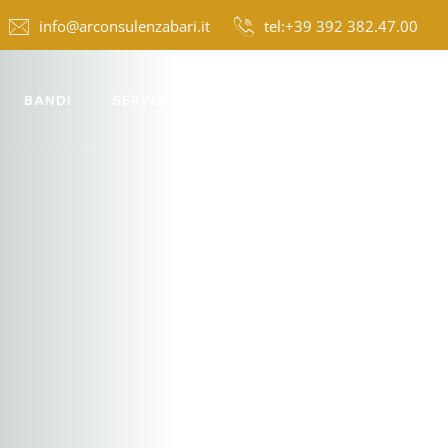
info@arconsulenzabari.it
tel:+39 392 382.47.00
BANDI
SERVIZI
NEWS
CONTATTI