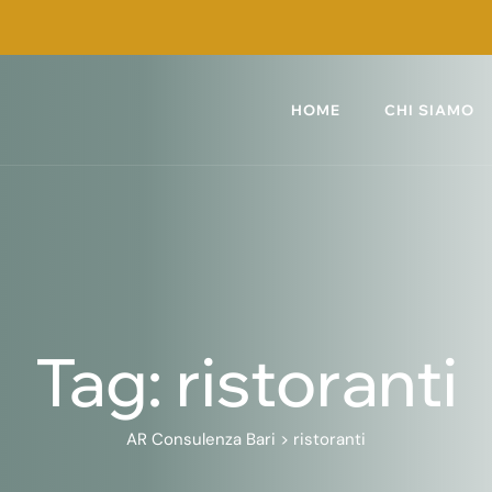
HOME
CHI SIAMO
Tag: ristoranti
AR Consulenza Bari
>
ristoranti