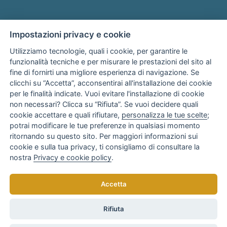
Impostazioni privacy e cookie
Utilizziamo tecnologie, quali i cookie, per garantire le
funzionalità tecniche e per misurare le prestazioni del sito al
fine di fornirti una migliore esperienza di navigazione. Se
Associato
clicchi su “Accetta”, acconsentirai all'installazione dei cookie
per le finalità indicate. Vuoi evitare l'installazione di cookie
non necessari? Clicca su “Rifiuta”. Se vuoi decidere quali
cookie accettare e quali rifiutare,
personalizza le tue scelte
;
potrai modificare le tue preferenze in qualsiasi momento
ritornando su questo sito. Per maggiori informazioni sui
cookie e sulla tua privacy, ti consigliamo di consultare la
nostra
Privacy e cookie policy
.
Copyright © 2025
AR Consulenza Bari
di Anna Rotondo
Accetta
Tutti i diritti riservati. Realizzato da
elaboranext.com
Rifiuta
Privacy Policy
Contributi e finanziamenti