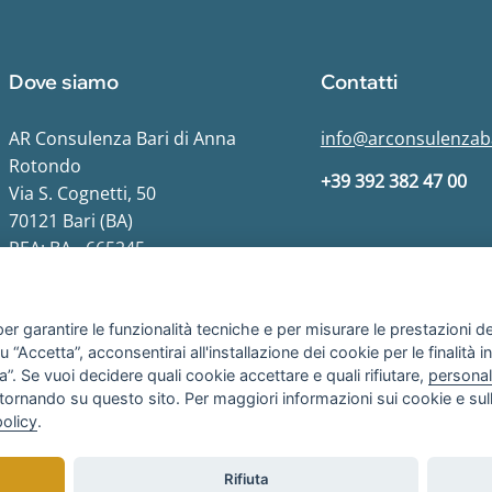
Dove siamo
Contatti
AR Consulenza Bari di Anna
info@arconsulenzaba
Rotondo
+39 392 382 47 00
Via S. Cognetti, 50
70121 Bari (BA)
REA: BA - 665245
er garantire le funzionalità tecniche e per misurare le prestazioni del 
“Accetta”, acconsentirai all'installazione dei cookie per le finalità in
”. Se vuoi decidere quali cookie accettare e quali rifiutare,
personal
Copyright © 2025
AR Consulenza Bari
di Anna Rotondo
tornando su questo sito. Per maggiori informazioni sui cookie e sull
Tutti i diritti riservati. Realizzato da
elaboranext.com
policy
.
Rifiuta