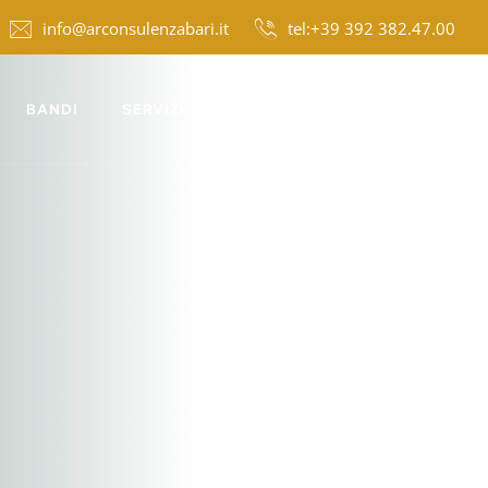
info@arconsulenzabari.it
tel:+39 392 382.47.00
BANDI
SERVIZI
NEWS
CONTATTI