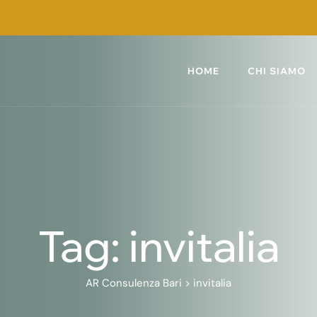
HOME
CHI SIAMO
Tag: invitalia
AR Consulenza Bari
>
invitalia