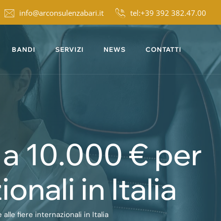
info@arconsulenzabari.it
tel:+39 392 382.47.00
BANDI
SERVIZI
NEWS
CONTATTI
 a 10.000 € per
onali in Italia
lle fiere internazionali in Italia