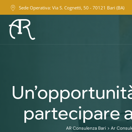
Skip
Sede Operativa: Via S. Cognetti, 50 - 70121 Bari (BA)
to
content
Un’opportunità
partecipare al
AR Consulenza Bari
>
Ar Consul