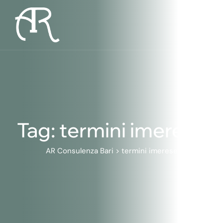
Skip
to
content
Tag: termini imerese
AR Consulenza Bari
>
termini imerese