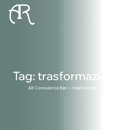
Skip
to
content
Tag: trasformazioni
AR Consulenza Bari
>
trasformazioni