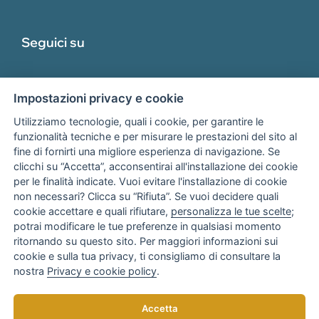
Seguici su
Impostazioni privacy e cookie
Utilizziamo tecnologie, quali i cookie, per garantire le
funzionalità tecniche e per misurare le prestazioni del sito al
fine di fornirti una migliore esperienza di navigazione. Se
Associato
clicchi su “Accetta”, acconsentirai all'installazione dei cookie
per le finalità indicate. Vuoi evitare l'installazione di cookie
non necessari? Clicca su “Rifiuta”. Se vuoi decidere quali
cookie accettare e quali rifiutare,
personalizza le tue scelte
;
potrai modificare le tue preferenze in qualsiasi momento
ritornando su questo sito. Per maggiori informazioni sui
cookie e sulla tua privacy, ti consigliamo di consultare la
nostra
Privacy e cookie policy
.
Copyright © 2025
AR Consulenza Bari
di Anna Rotondo
Accetta
Tutti i diritti riservati. Realizzato da
elaboranext.com