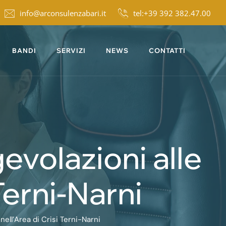
info@arconsulenzabari.it
tel:+39 392 382.47.00
BANDI
SERVIZI
NEWS
CONTATTI
evolazioni alle
Terni-Narni
ell’Area di Crisi Terni-Narni