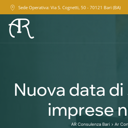
Skip
Sede Operativa: Via S. Cognetti, 50 - 70121 Bari (BA)
to
content
Nuova data di 
imprese ne
AR Consulenza Bari
>
Ar Co