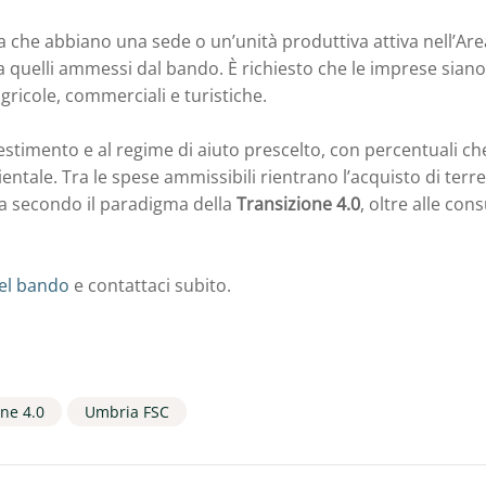
 che abbiano una sede o un’unità produttiva attiva nell’Are
uelli ammessi dal bando. È richiesto che le imprese siano op
agricole, commerciali e turistiche.
investimento e al regime di aiuto prescelto, con percentuali c
bientale. Tra le spese ammissibili rientrano l’acquisto di ter
ca secondo il paradigma della
Transizione 4.0
, oltre alle con
el bando
e contattaci subito.
one 4.0
Umbria FSC