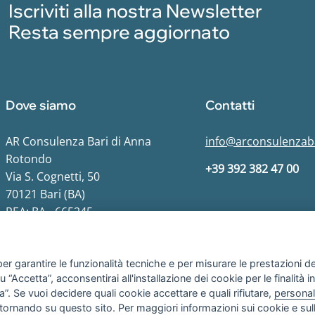
Iscriviti alla nostra Newsletter
Resta sempre aggiornato
Dove siamo
Contatti
AR Consulenza Bari di Anna
info@arconsulenzaba
Rotondo
+39 392 382 47 00
Via S. Cognetti, 50
70121 Bari (BA)
REA: BA - 665245
er garantire le funzionalità tecniche e per misurare le prestazioni del 
“Accetta”, acconsentirai all'installazione dei cookie per le finalità in
”. Se vuoi decidere quali cookie accettare e quali rifiutare,
personal
Copyright © 2025
AR Consulenza Bari
di Anna Rotondo
tornando su questo sito. Per maggiori informazioni sui cookie e sull