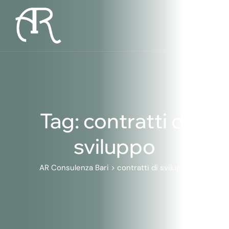
Skip
to
content
Tag: contratti di
sviluppo
AR Consulenza Bari
>
contratti di sviluppo